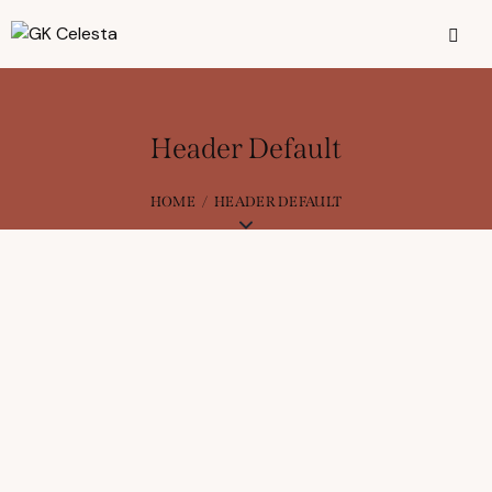
Header Default
HOME
HEADER DEFAULT