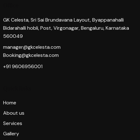
Office
GK Celesta, Sri Sai Brundavana Layout, Byappanahalli
Bidarahalli hobli, Post, Virgonagar, Bengaluru, Karnataka
560049
manager@gkcelesta.com
Booking@gkcelesta.com
+91 9606956001
Quick links
Home
About us
Services
Gallery