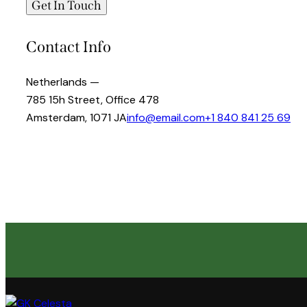
Contact Info
Netherlands —
785 15h Street, Office 478
Amsterdam, 1071 JA
info@email.com
+1 840 841 25 69