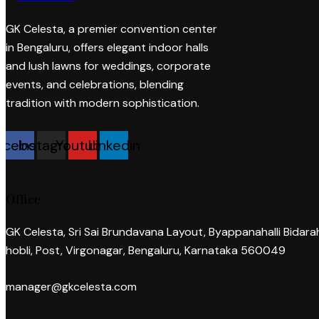
GK Celesta, a premier convention center
in Bengaluru, offers elegant indoor halls
and lush lawns for weddings, corporate
events, and celebrations, blending
tradition with modern sophistication.
acebook
Instagram
Youtube
Linkedin
Office
GK Celesta, Sri Sai Brundavana Layout, Byappanahalli Bidarah
hobli, Post, Virgonagar, Bengaluru, Karnataka 560049
manager@gkcelesta.com