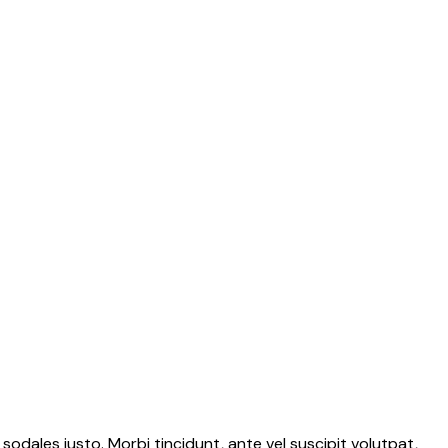
 sodales justo. Morbi tincidunt, ante vel suscipit volutpat,