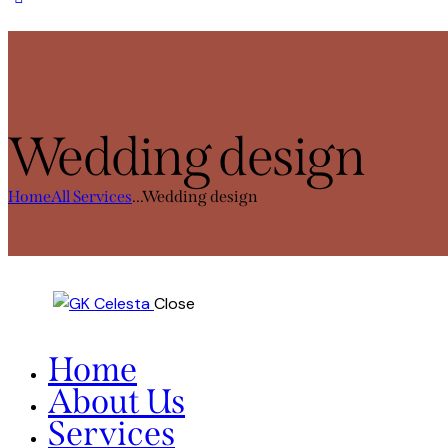
Wedding design
Home
All Services
...
Wedding design
Close
Home
About Us
Services