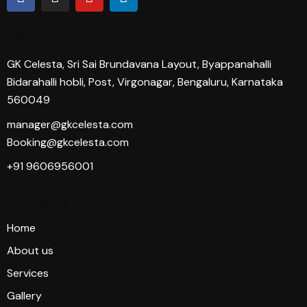
Office
GK Celesta, Sri Sai Brundavana Layout, Byappanahalli
Bidarahalli hobli, Post, Virgonagar, Bengaluru, Karnataka
560049
manager@gkcelesta.com
Booking@gkcelesta.com
+91 9606956001
Quick links
Home
About us
Services
Gallery