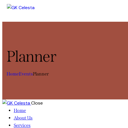
Planner
Home
Events
Planner
Close
Home
About Us
Services