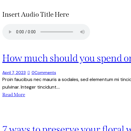
Insert Audio Title Here
How much should you spend on
April 7, 2023
0
Comments
Proin faucibus nec mauris a sodales, sed elementum mi tincid
pulvinar. Integer tincidunt.…
Read More
7 ways to preserve your floral