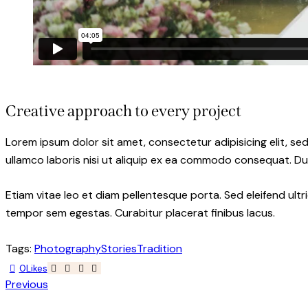
Creative approach to every project
Lorem ipsum dolor sit amet, consectetur adipisicing elit, s
ullamco laboris nisi ut aliquip ex ea commodo consequat. Dui
Etiam vitae leo et diam pellentesque porta. Sed eleifend ult
tempor sem egestas. Curabitur placerat finibus lacus.
Tags:
Photography
Stories
Tradition
0
Likes
Post
Previous