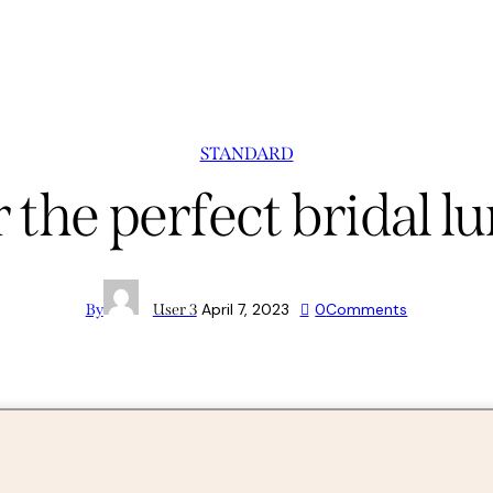
STANDARD
r the perfect bridal 
April 7, 2023
0
Comments
By
User 3