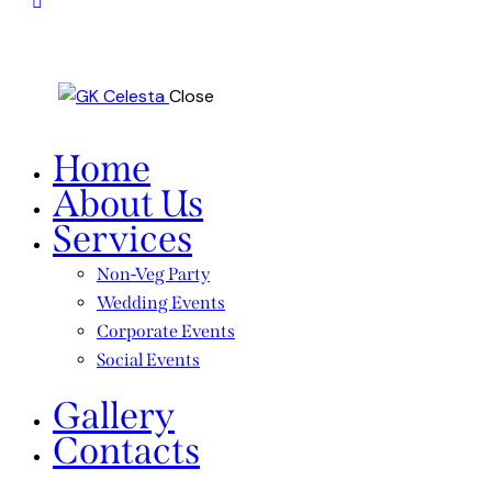
Close
Home
About Us
Services
Non-Veg Party
Wedding Events
Corporate Events
Social Events
Gallery
Contacts